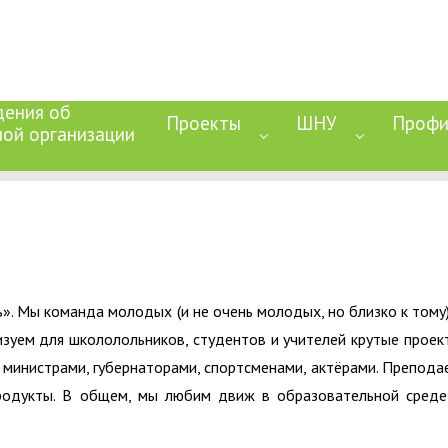
дения об
Проекты
ШНУ
Профи
ной организации
». Мы команда молодых (и не очень молодых, но близко к тому)
изуем для школолольников, студентов и учителей крутые проек
 министрами, губернаторами, спортсменами, актёрами. Препода
родукты. В общем, мы любим движ в образовательной среде