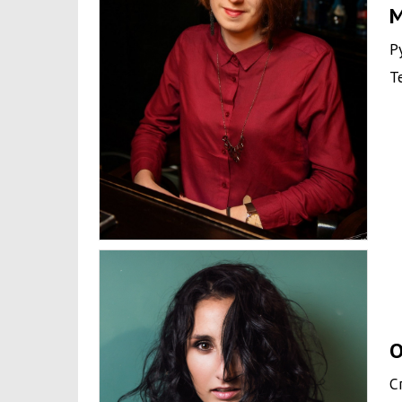
М
Р
Т
О
С