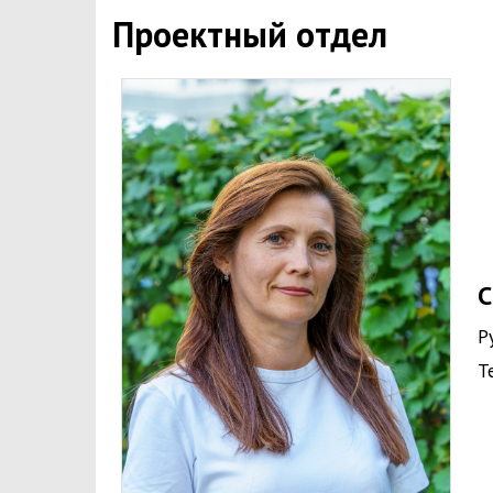
Проектный отдел
С
Р
Т