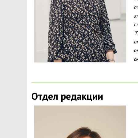
п
э
с
"
о
о
с
Отдел редакции