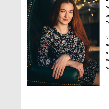
Р
р
Т
"
в
и
р
н