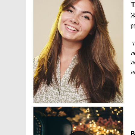
Т
Ж
р
"
п
п
н
В