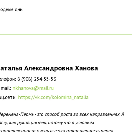
ыходные дни.
аталья Александровна Ханова
елефон: 8 (908) 254-55-53
-mail:
nkhanova@mail.ru
оц.сети:
https://vk.com/kolomina_natalia
Перемена-Пермь - это способ роста во всех направлениях. Я
асту, как руководитель, потому что в условиях
еопределенности очень высока ответственность перед