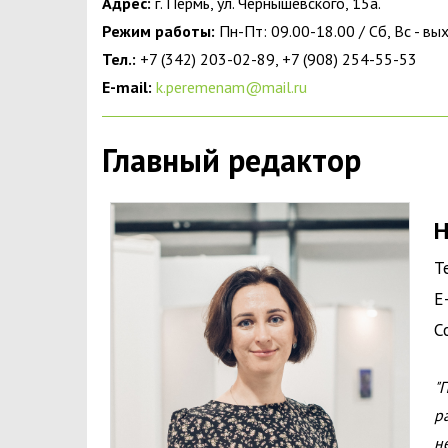
Адрес:
г. Пермь, ул. Чернышевского, 15а.
Режим работы:
Пн-Пт: 09.00-18.00 / Сб, Вс - в
Тел.:
+7 (342) 203-02-89, +7 (908) 254-55-53
E-mail:
k.peremenam@mail.ru
Главный редактор
Н
Т
E
С
"
р
н