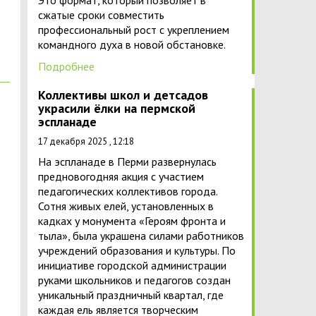
Это формат, который позволяет в
сжатые сроки совместить
профессиональный рост с укреплением
командного духа в новой обстановке.
Подробнее
Коллективы школ и детсадов
украсили ёлки на пермской
эспланаде
17 декабря 2025 , 12:18
На эспланаде в Перми развернулась
предновогодняя акция с участием
педагогических коллективов города.
Сотня живых елей, установленных в
кадках у монумента «Героям фронта и
тыла», была украшена силами работников
учреждений образования и культуры. По
инициативе городской администрации
руками школьников и педагогов создан
уникальный праздничный квартал, где
каждая ель является творческим