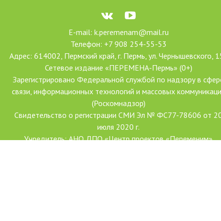
E-mail: k.peremenam@mail.ru
Телефон: +7 908 254-55-53
Адрес: 614002, Пермский край, г. Пермь, ул. Чернышевского, 1
Сетевое издание «ПЕРЕМЕНА-Пермь» (0+)
Зарегистрировано Федеральной службой по надзору в сфер
связи, информационных технологий и массовых коммуникац
(Роскомнадзор)
Свидетельство о регистрации СМИ Эл № ФС77-78606 от 2
июля 2020 г.
Учредитель: АНО ДПО «Центр проектов «Переменим»
Главный редактор: Ханова Наталья Александровна
Создание сайта: Форсайт
С использованием гранта Президента Российской Федерации
развитие гражданского общества, предоставленного Фондо
президентских грантов