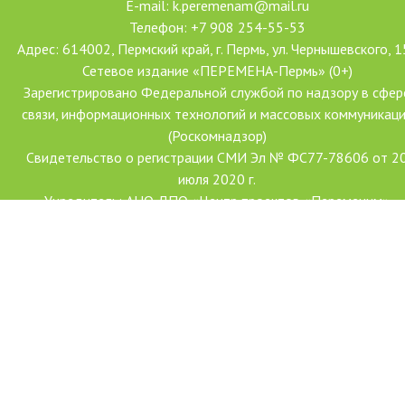
E-mail: k.peremenam@mail.ru
Телефон: +7 908 254-55-53
Адрес: 614002, Пермский край, г. Пермь, ул. Чернышевского, 1
Сетевое издание «ПЕРЕМЕНА-Пермь» (0+)
Зарегистрировано Федеральной службой по надзору в сфер
связи, информационных технологий и массовых коммуникац
(Роскомнадзор)
Свидетельство о регистрации СМИ Эл № ФС77-78606 от 2
июля 2020 г.
Учредитель: АНО ДПО «Центр проектов «Переменим»
Главный редактор: Ханова Наталья Александровна
Создание сайта: Форсайт
С использованием гранта Президента Российской Федерации
развитие гражданского общества, предоставленного Фондо
президентских грантов