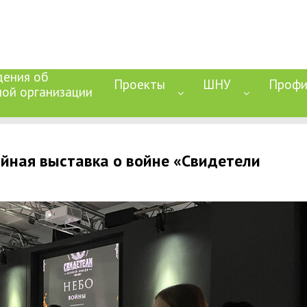
дения об
Проекты
ШНУ
Профи
ной организации
йная выставка о войне «Свидетели