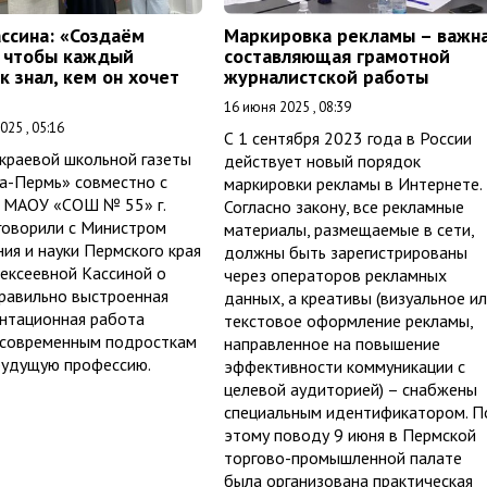
ассина: «Создаём
Маркировка рекламы – важн
, чтобы каждый
составляющая грамотной
 знал, кем он хочет
журналистской работы
16 июня 2025 , 08:39
025 , 05:16
С 1 сентября 2023 года в России
краевой школьной газеты
действует новый порядок
а-Пермь» совместно с
маркировки рекламы в Интернете.
 МАОУ «СОШ № 55» г.
Согласно закону, все рекламные
говорили с Министром
материалы, размещаемые в сети,
ия и науки Пермского края
должны быть зарегистрированы
ексеевной Кассиной о
через операторов рекламных
правильно выстроенная
данных, а креативы (визуальное и
нтационная работа
текстовое оформление рекламы,
 современным подросткам
направленное на повышение
будущую профессию.
эффективности коммуникации с
целевой аудиторией) – снабжены
специальным идентификатором. П
этому поводу 9 июня в Пермской
торгово-промышленной палате
была организована практическая