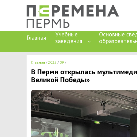
Учебные
Основные све
Главная
заведения
образователь
Главная
2025
09
В Перми открылась мультимеди
Великой Победы»